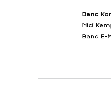
Band Kon
Nici Ke
Band E-M