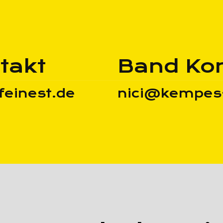
takt
Band Kon
einest.de
nici@kempes-